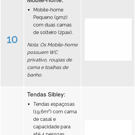
Mobile-home
Pequeno (9m2)
com duas camas
de solteiro (2pax).
10
Nota: Os Mobile-home
possuem WC
privativo, roupas de
cama e toalhas de
banho.
Tendas Sibley:
Tendas espaçosas
(19,6m²) com cama
de casal e
capacidade para
até 4 pessoas