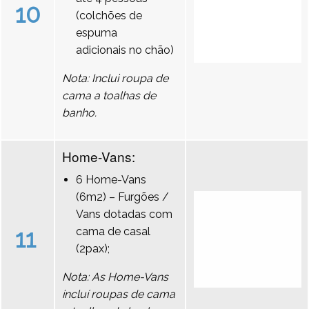
10
(colchões de
espuma
adicionais no chão)
Nota: Inclui roupa de
cama a toalhas de
banho.
Home-Vans:
6 Home-Vans
(6m2) – Furgões /
Vans dotadas com
11
cama de casal
(2pax);
Nota: As Home-Vans
incluí roupas de cama