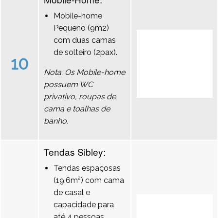
Mobile-home
Pequeno (9m2)
com duas camas
de solteiro (2pax).
10
Nota: Os Mobile-home
possuem WC
privativo, roupas de
cama e toalhas de
banho.
Tendas Sibley:
Tendas espaçosas
(19,6m²) com cama
de casal e
capacidade para
até 4 pessoas