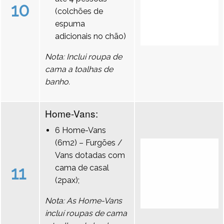
10
(colchões de
espuma
adicionais no chão)
Nota: Inclui roupa de
cama a toalhas de
banho.
Home-Vans:
6 Home-Vans
(6m2) – Furgões /
Vans dotadas com
11
cama de casal
(2pax);
Nota: As Home-Vans
incluí roupas de cama