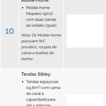
Mobile-home
Pequeno (9m2)
com duas camas
de solteiro (2pax).
10
Nota: Os Mobile-home
possuem WC
privativo, roupas de
cama e toalhas de
banho.
Tendas Sibley:
Tendas espaçosas
(19,6m²) com cama
de casal e
capacidade para
até 4 pessoas