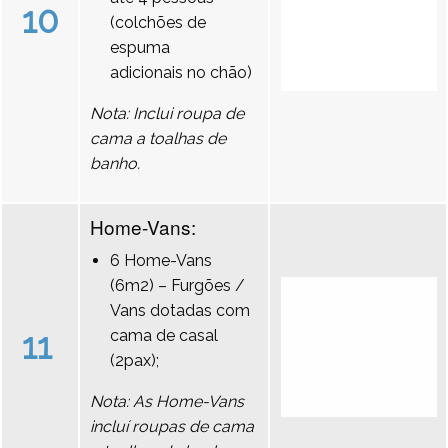
10
(colchões de
espuma
adicionais no chão)
Nota: Inclui roupa de
cama a toalhas de
banho.
Home-Vans:
6 Home-Vans
(6m2) – Furgões /
Vans dotadas com
11
cama de casal
(2pax);
Nota: As Home-Vans
incluí roupas de cama