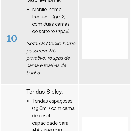
Mobile-home
Pequeno (9m2)
com duas camas
de solteiro (2pax).
10
Nota: Os Mobile-home
possuem WC
privativo, roupas de
cama e toalhas de
banho.
Tendas Sibley:
Tendas espaçosas
(19,6m²) com cama
de casal e
capacidade para
até 4 pessoas