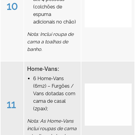
10
(colchões de
espuma
adicionais no chão)
Nota: Inclui roupa de
cama a toalhas de
banho.
Home-Vans:
6 Home-Vans
(6m2) – Furgões /
Vans dotadas com
11
cama de casal
(2pax);
Nota: As Home-Vans
incluí roupas de cama