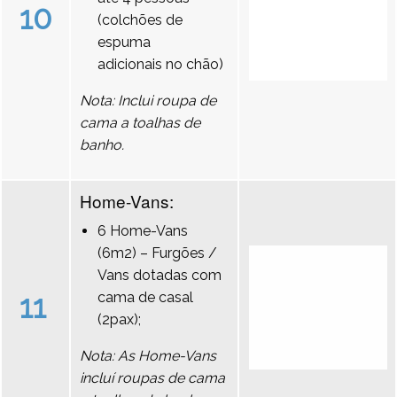
10
(colchões de
espuma
adicionais no chão)
Nota: Inclui roupa de
cama a toalhas de
banho.
Home-Vans:
6 Home-Vans
(6m2) – Furgões /
Vans dotadas com
11
cama de casal
(2pax);
Nota: As Home-Vans
incluí roupas de cama