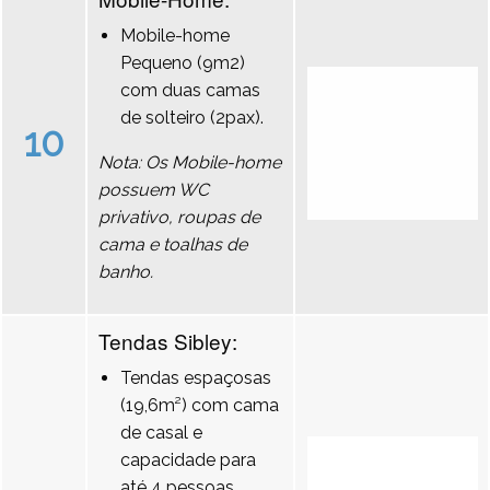
Mobile-home
Pequeno (9m2)
com duas camas
de solteiro (2pax).
10
Nota: Os Mobile-home
possuem WC
privativo, roupas de
cama e toalhas de
banho.
Tendas Sibley:
Tendas espaçosas
(19,6m²) com cama
de casal e
capacidade para
até 4 pessoas