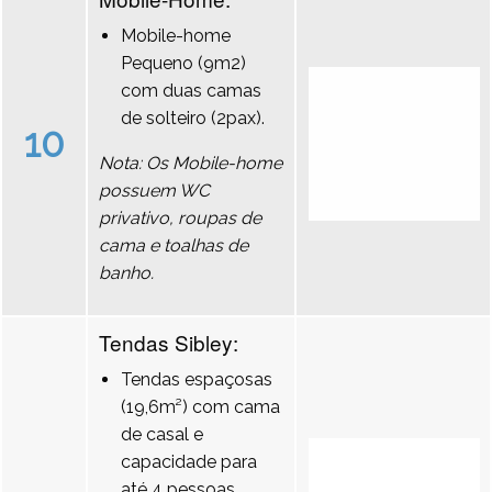
Mobile-home
Pequeno (9m2)
com duas camas
de solteiro (2pax).
10
Nota: Os Mobile-home
possuem WC
privativo, roupas de
cama e toalhas de
banho.
Tendas Sibley:
Tendas espaçosas
(19,6m²) com cama
de casal e
capacidade para
até 4 pessoas