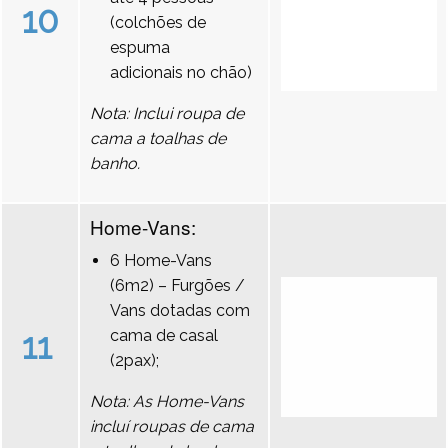
10
(colchões de
espuma
adicionais no chão)
Nota: Inclui roupa de
cama a toalhas de
banho.
Home-Vans:
6 Home-Vans
(6m2) – Furgões /
Vans dotadas com
11
cama de casal
(2pax);
Nota: As Home-Vans
incluí roupas de cama