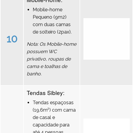
Mobile-home
Pequeno (9m2)
com duas camas
de solteiro (2pax).
10
Nota: Os Mobile-home
possuem WC
privativo, roupas de
cama e toalhas de
banho.
Tendas Sibley:
Tendas espaçosas
(19,6m²) com cama
de casal e
capacidade para
até 4 pessoas