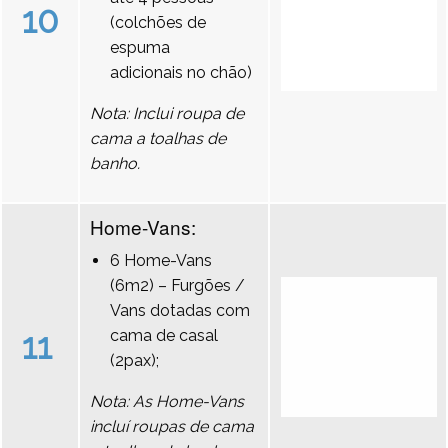
10
(colchões de
espuma
adicionais no chão)
Nota: Inclui roupa de
cama a toalhas de
banho.
Home-Vans:
6 Home-Vans
(6m2) – Furgões /
Vans dotadas com
11
cama de casal
(2pax);
Nota: As Home-Vans
incluí roupas de cama