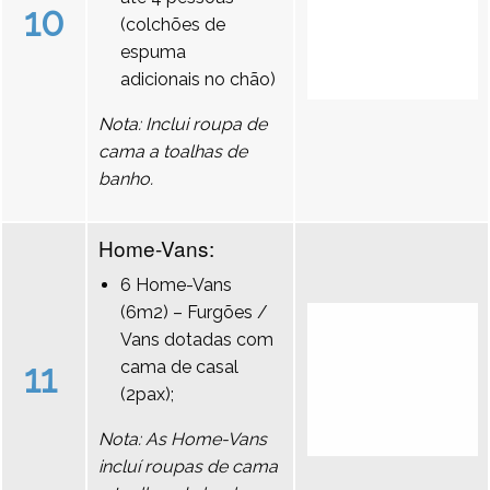
10
(colchões de
espuma
adicionais no chão)
Nota: Inclui roupa de
cama a toalhas de
banho.
Home-Vans:
6 Home-Vans
(6m2) – Furgões /
Vans dotadas com
11
cama de casal
(2pax);
Nota: As Home-Vans
incluí roupas de cama