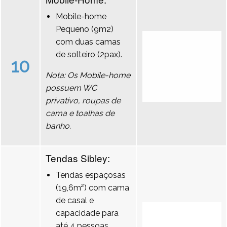
Mobile-home
Pequeno (9m2)
com duas camas
de solteiro (2pax).
10
Nota: Os Mobile-home
possuem WC
privativo, roupas de
cama e toalhas de
banho.
Tendas Sibley:
Tendas espaçosas
(19,6m²) com cama
de casal e
capacidade para
até 4 pessoas