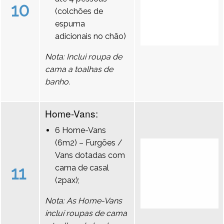
10
(colchões de
espuma
adicionais no chão)
Nota: Inclui roupa de
cama a toalhas de
banho.
Home-Vans:
6 Home-Vans
(6m2) – Furgões /
Vans dotadas com
11
cama de casal
(2pax);
Nota: As Home-Vans
incluí roupas de cama