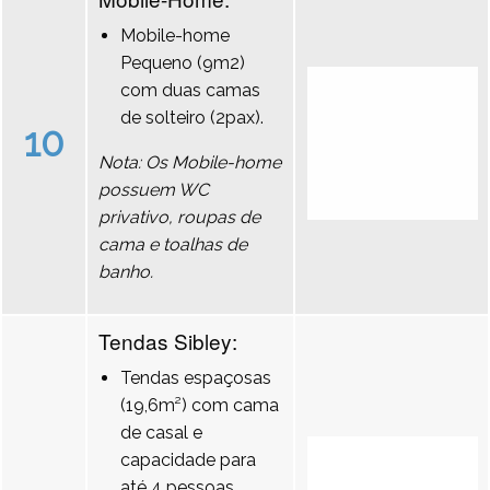
Mobile-home
Pequeno (9m2)
com duas camas
de solteiro (2pax).
10
Nota: Os Mobile-home
possuem WC
privativo, roupas de
cama e toalhas de
banho.
Tendas Sibley:
Tendas espaçosas
(19,6m²) com cama
de casal e
capacidade para
até 4 pessoas