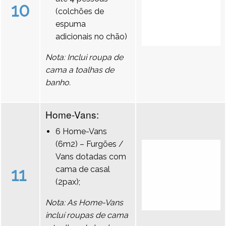
10
(colchões de
espuma
adicionais no chão)
Nota: Inclui roupa de
cama a toalhas de
banho.
Home-Vans:
6 Home-Vans
(6m2) – Furgões /
Vans dotadas com
11
cama de casal
(2pax);
Nota: As Home-Vans
incluí roupas de cama