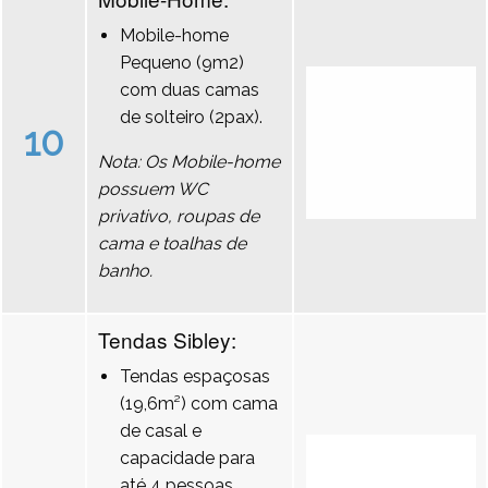
Mobile-home
Pequeno (9m2)
com duas camas
de solteiro (2pax).
10
Nota: Os Mobile-home
possuem WC
privativo, roupas de
cama e toalhas de
banho.
Tendas Sibley:
Tendas espaçosas
(19,6m²) com cama
de casal e
capacidade para
até 4 pessoas