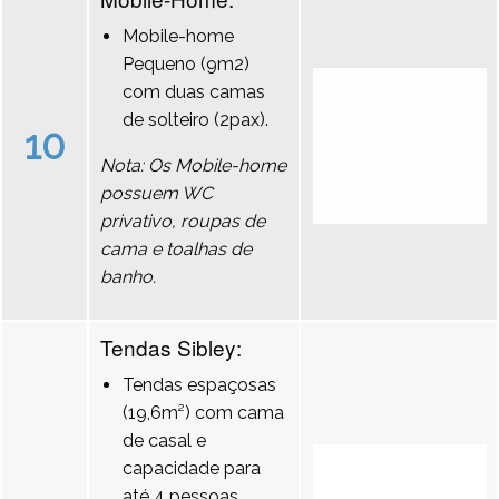
Mobile-home
Pequeno (9m2)
com duas camas
de solteiro (2pax).
10
Nota: Os Mobile-home
possuem WC
privativo, roupas de
cama e toalhas de
banho.
Tendas Sibley:
Tendas espaçosas
(19,6m²) com cama
de casal e
capacidade para
até 4 pessoas