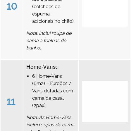
10
(colchões de
espuma
adicionais no chão)
Nota: Inclui roupa de
cama a toalhas de
banho.
Home-Vans:
6 Home-Vans
(6m2) – Furgões /
Vans dotadas com
11
cama de casal
(2pax);
Nota: As Home-Vans
incluí roupas de cama