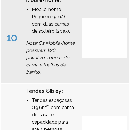
Mobile-home
Pequeno (9m2)
com duas camas
de solteiro (2pax).
10
Nota: Os Mobile-home
possuem WC
privativo, roupas de
cama e toalhas de
banho.
Tendas Sibley:
Tendas espaçosas
(19,6m²) com cama
de casal e
capacidade para
até 4 pessoas