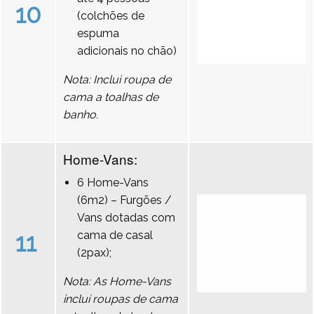
10
(colchões de
espuma
adicionais no chão)
Nota: Inclui roupa de
cama a toalhas de
banho.
Home-Vans:
6 Home-Vans
(6m2) – Furgões /
Vans dotadas com
11
cama de casal
(2pax);
Nota: As Home-Vans
incluí roupas de cama