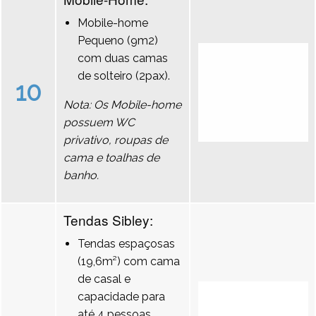
Mobile-home
Pequeno (9m2)
com duas camas
de solteiro (2pax).
10
Nota: Os Mobile-home
possuem WC
privativo, roupas de
cama e toalhas de
banho.
Tendas Sibley:
Tendas espaçosas
(19,6m²) com cama
de casal e
capacidade para
até 4 pessoas