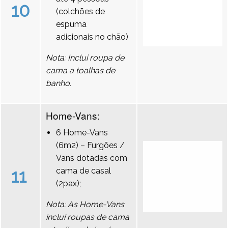
10
(colchões de
espuma
adicionais no chão)
Nota: Inclui roupa de
cama a toalhas de
banho.
Home-Vans:
6 Home-Vans
(6m2) – Furgões /
Vans dotadas com
11
cama de casal
(2pax);
Nota: As Home-Vans
incluí roupas de cama