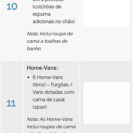
10
(colchões de
espuma
adicionais no chão)
Nota: Inclui roupa de
cama a toalhas de
banho.
Home-Vans:
6 Home-Vans
(6m2) – Furgões /
Vans dotadas com
11
cama de casal
(2pax);
Nota: As Home-Vans
incluí roupas de cama