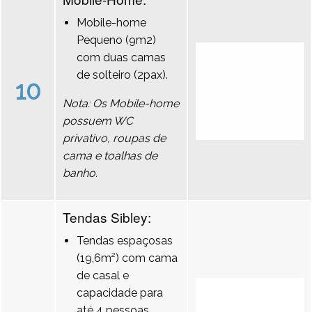
Mobile-home
Pequeno (9m2)
com duas camas
de solteiro (2pax).
10
Nota: Os Mobile-home
possuem WC
privativo, roupas de
cama e toalhas de
banho.
Tendas Sibley:
Tendas espaçosas
(19,6m²) com cama
de casal e
capacidade para
até 4 pessoas