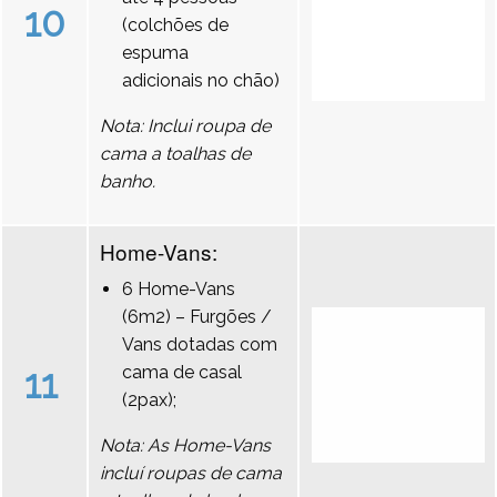
10
(colchões de
espuma
adicionais no chão)
Nota: Inclui roupa de
cama a toalhas de
banho.
Home-Vans:
6 Home-Vans
(6m2) – Furgões /
Vans dotadas com
11
cama de casal
(2pax);
Nota: As Home-Vans
incluí roupas de cama