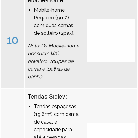
Mobile-home
Pequeno (9m2)
com duas camas
de solteiro (2pax).
10
Nota: Os Mobile-home
possuem WC
privativo, roupas de
cama e toalhas de
banho.
Tendas Sibley:
Tendas espaçosas
(19,6m²) com cama
de casal e
capacidade para
até 4 pessoas