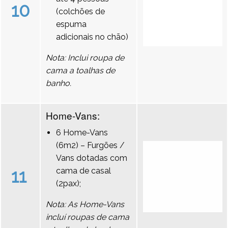
10
(colchões de
espuma
adicionais no chão)
Nota: Inclui roupa de
cama a toalhas de
banho.
Home-Vans:
6 Home-Vans
(6m2) – Furgões /
Vans dotadas com
11
cama de casal
(2pax);
Nota: As Home-Vans
incluí roupas de cama