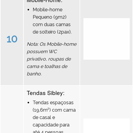
Mobile-home
Pequeno (9m2)
com duas camas
de solteiro (2pax).
10
Nota: Os Mobile-home
possuem WC
privativo, roupas de
cama e toalhas de
banho.
Tendas Sibley:
Tendas espaçosas
(19,6m²) com cama
de casal e
capacidade para
até 4 pessoas