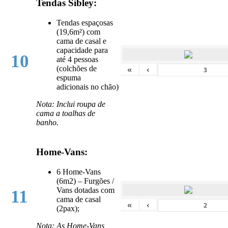
Tendas Sibley:
Tendas espaçosas
(19,6m²) com
cama de casal e
capacidade para
10
até 4 pessoas
«
‹
(colchões de
espuma
adicionais no chão)
Nota: Inclui roupa de
cama a toalhas de
banho.
Home-Vans:
6 Home-Vans
(6m2) – Furgões /
Vans dotadas com
11
cama de casal
«
‹
(2pax);
Nota: As Home-Vans