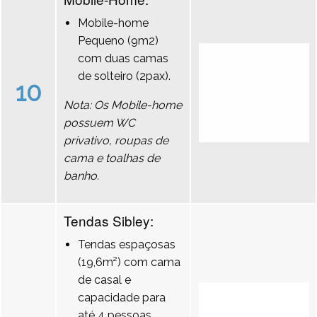
Mobile-home
Pequeno (9m2)
com duas camas
de solteiro (2pax).
10
Nota: Os Mobile-home
possuem WC
privativo, roupas de
cama e toalhas de
banho.
Tendas Sibley:
Tendas espaçosas
(19,6m²) com cama
de casal e
capacidade para
até 4 pessoas