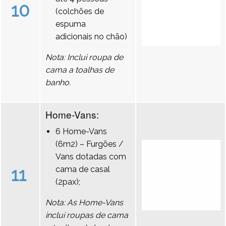
10
(colchões de
espuma
adicionais no chão)
Nota: Inclui roupa de
cama a toalhas de
banho.
Home-Vans:
6 Home-Vans
(6m2) – Furgões /
Vans dotadas com
11
cama de casal
(2pax);
Nota: As Home-Vans
incluí roupas de cama