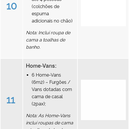
10
(colchões de
espuma
adicionais no chão)
Nota: Inclui roupa de
cama a toalhas de
banho.
Home-Vans:
6 Home-Vans
(6m2) – Furgões /
Vans dotadas com
11
cama de casal
(2pax);
Nota: As Home-Vans
incluí roupas de cama