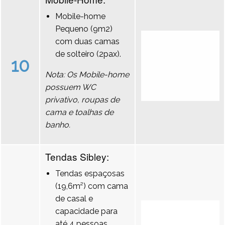
Mobile-home
Pequeno (9m2)
com duas camas
de solteiro (2pax).
10
Nota: Os Mobile-home
possuem WC
privativo, roupas de
cama e toalhas de
banho.
Tendas Sibley:
Tendas espaçosas
(19,6m²) com cama
de casal e
capacidade para
até 4 pessoas