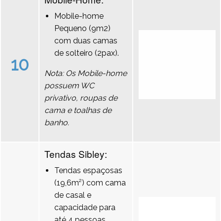
Mobile-home
Pequeno (9m2)
com duas camas
de solteiro (2pax).
10
Nota: Os Mobile-home
possuem WC
privativo, roupas de
cama e toalhas de
banho.
Tendas Sibley:
Tendas espaçosas
(19,6m²) com cama
de casal e
capacidade para
até 4 pessoas